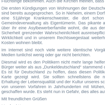
Flüchtlinge bekommen. Auch die Kirchen meinen, dass
Die ersten Kündigungen von Wohnungen der Deutsche
sind bereits ausgesprochen. So in Nieheim, einem Dor
eine 51jährige Krankenschwester, die dort sch
Gemeindeverwaltung als Eigentümerin. Das pikante a
über ihr eine Asylbewerberfamilie wohnt, die aus d
Sicherheit grenzender Wahrscheinlichkeit ausreisepflic
Wirklichkeit und in unserem Rechtswegestaat weiterhi
Kosten wohnen bleibt.
Im Internet sind noch viele weitere identische Vor
Medien tunlichst wenig oder gar nicht berichten.
Diesmal wird es den Politikern nicht mehr lange helfe
Bürger weiter als aus „Dunkeldeutschland“ stammend o
Es ist für Deutschland zu hoffen, dass diesen Politi
Karte gezeigt wird. Sie sollten schnellstens di
Erhaltung der Lebensqualität und der Kultur unseres sc
von unseren Vorfahren in Jahrhunderten mit Mühe
geschaffen wurde. Es steht nun in Gefahr, dies alles au
Mit freundlichen Grüßen