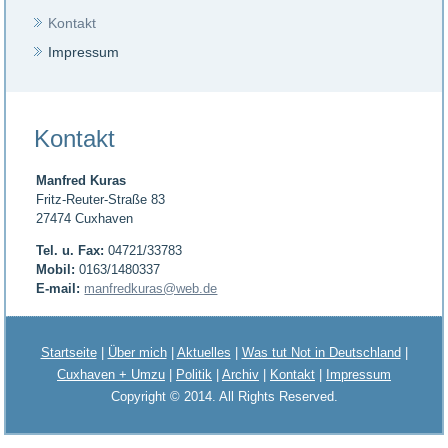
Kontakt
Impressum
Kontakt
Manfred Kuras
Fritz-Reuter-Straße 83
27474 Cuxhaven
Tel. u. Fax:
04721/33783
Mobil:
0163/1480337
E-mail:
manfredkuras@web.de
Startseite
|
Über mich
|
Aktuelles
|
Was tut Not in Deutschland
|
Cuxhaven + Umzu
|
Politik
|
Archiv
|
Kontakt
|
Impressum
Copyright © 2014. All Rights Reserved.