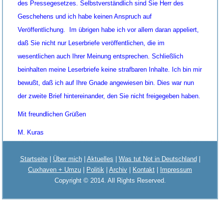
des Pressegesetzes. Selbstverständlich sind Sie Herr des
Geschehens und ich habe keinen Anspruch auf
Veröffentlichung. Im übrigen habe ich vor allem daran appeliert,
daß Sie nicht nur Leserbriefe veröffentlichen, die im
wesentlichen auch Ihrer Meinung entsprechen. Schließlich
beinhalten meine Leserbriefe keine strafbaren Inhalte. Ich bin mir
bewußt, daß ich auf Ihre Gnade angewiesen bin. Dies war nun
der zweite Brief hintereinander, den Sie nicht freigegeben haben.
Mit freundlichen Grüßen
M. Kuras
Startseite
|
Über mich
|
Aktuelles
|
Was tut Not in Deutschland
|
Cuxhaven + Umzu
|
Politik
|
Archiv
|
Kontakt
|
Impressum
Copyright © 2014. All Rights Reserved.