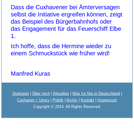
Dass die Cuxhavener bei Ämterversagen
selbst die Initiative ergreifen können, zeigt
das Beispiel des Bürgerbahnhofs oder
das Engagement für das Feuerschiff Elbe
1.
Ich hoffe, dass die Hermine wieder zu
einem Schmuckstück wie früher wird!
Manfred Kuras
Startseite
|
Über mich
|
Aktuelles
|
Was tut Not in Deutschland
|
Cuxhaven + Umzu
|
Politik
|
Archiv
|
Kontakt
|
Impressum
Copyright © 2014. All Rights Reserved.