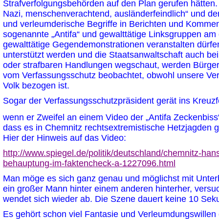
Strafverfolgungsbehörden auf den Plan gerufen hätten.
Nazi, menschenverachtend, ausländerfeindlich“ und de
und verleumderische Begriffe in Berichten und Komme
sogenannte „Antifa“ und gewalttätige Linksgruppen am g
gewalttätige Gegendemonstrationen veranstalten dürfen,
unterstützt werden und die Staatsanwaltschaft auch be
oder strafbaren Handlungen wegschaut, werden Bürger
vom Verfassungsschutz beobachtet, obwohl unsere Ver
Volk bezogen ist.
Sogar der Verfassungsschutzpräsident gerät ins Kreuzf
wenn er Zweifel an einem Video der „Antifa Zeckenbiss“
dass es in Chemnitz rechtsextremistische Hetzjagden 
Hier der Hinweis auf das Video:
http://www.spiegel.de/politik/deutschland/chemnitz-ha
behauptung-im-faktencheck-a-1227096.html
Man möge es sich ganz genau und möglichst mit Unter
ein großer Mann hinter einem anderen hinterher, versuch
wendet sich wieder ab. Die Szene dauert keine 10 Sek
Es gehört schon viel Fantasie und Verleumdungswillen